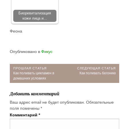
Биоревитализация
кожи лица и…
Феона
Опубликовано в
Фикус
Навигация
ПРОШЛАЯ СТАТЬЯ
СЛЕДУЮЩАЯ СТАТЬЯ
Прошлая
Следующая
Как поливать цикламен в
Как поливать бегонию
по
статья:
статья:
домашних условиях
записям
Добавить комментарий
Ваш адрес email не будет опубликован.
Обязательные
поля помечены
*
Комментарий
*