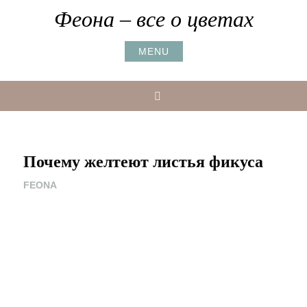
Skip
Феона – все о цветах
to
content
MENU
Search
Почему желтеют листья фикуса
FEONA