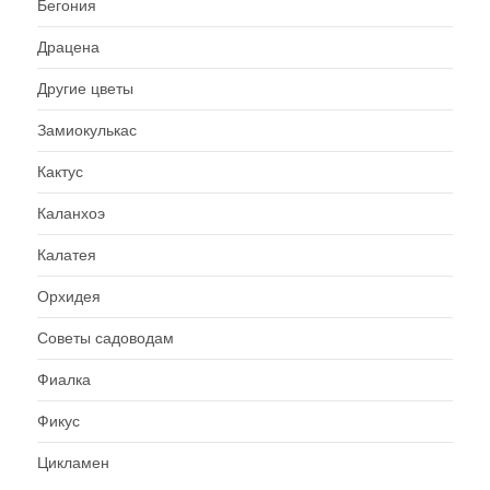
Бегония
Драцена
Другие цветы
Замиокулькас
Кактус
Каланхоэ
Калатея
Орхидея
Советы садоводам
Фиалка
Фикус
Цикламен