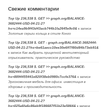
Свежие комментарии
Top Up 236,538 $. GET >> graph.org/BALANCE-
3682444-USD-04-21-2?
hs=c14ea9b9f43d43acb744b1fa2645e9c0&
к записи
Золотые серьги кольца в стиле Конго
Top Up 236,538 $. GET - graph.org/BALANCE-3682444-
USD-04-21-2?hs=be61aecc10ee30e6ff7f80d84b73eb91&
к записи
Как выбрать прицепной вентиляторный
опрыскиватель: практическое руководство
Top Up 236,538 $. GET >> graph.org/BALANCE-
3682444-USD-04-21-2?
hs=8894455441e820f38eb0980c7ccfe376&
к записи
Эргономичная мебель для офиса: инвестиция в
здоровье и производительность
Top Up 236,538 $. GET >> graph.org/BALANCE-
3682444-USD-04-21-2?
hs=025a6fa6c86eb9f186687f51b23e5864&
к записи