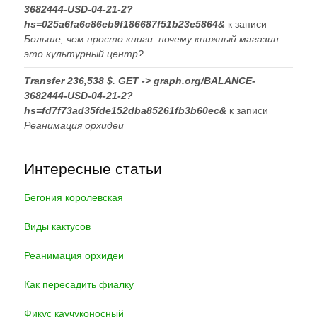
3682444-USD-04-21-2?
hs=025a6fa6c86eb9f186687f51b23e5864&
к записи
Больше, чем просто книги: почему книжный магазин –
это культурный центр?
Transfer 236,538 $. GET -> graph.org/BALANCE-
3682444-USD-04-21-2?
hs=fd7f73ad35fde152dba85261fb3b60ec&
к записи
Реанимация орхидеи
Интересные статьи
Бегония королевская
Виды кактусов
Реанимация орхидеи
Как пересадить фиалку
Фикус каучуконосный