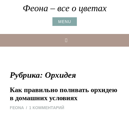
Skip
Феона – все о цветах
to
content
MENU
Search
Рубрика:
Орхидея
Как правильно поливать орхидею
в домашних условиях
К
FEONA
1 КОММЕНТАРИЙ
ЗАПИСИ
КАК
ПРАВИЛЬНО