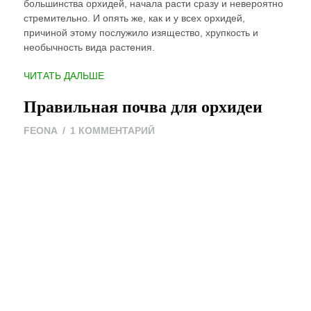
большинства орхидей, начала расти сразу и невероятно
стремительно. И опять же, как и у всех орхидей,
причиной этому послужило изящество, хрупкость и
необычность вида растения.
“ОРХИДЕЯ
ЧИТАТЬ ДАЛЬШЕ
КАМБРИЯ”
Правильная почва для орхидеи
К
FEONA
1 КОММЕНТАРИЙ
ЗАПИСИ
ПРАВИЛЬНАЯ
ПОЧВА
ДЛЯ
ОРХИДЕИ