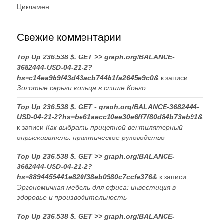
Цикламен
Свежие комментарии
Top Up 236,538 $. GET >> graph.org/BALANCE-
3682444-USD-04-21-2?
hs=c14ea9b9f43d43acb744b1fa2645e9c0&
к записи
Золотые серьги кольца в стиле Конго
Top Up 236,538 $. GET - graph.org/BALANCE-3682444-
USD-04-21-2?hs=be61aecc10ee30e6ff7f80d84b73eb91&
к записи
Как выбрать прицепной вентиляторный
опрыскиватель: практическое руководство
Top Up 236,538 $. GET >> graph.org/BALANCE-
3682444-USD-04-21-2?
hs=8894455441e820f38eb0980c7ccfe376&
к записи
Эргономичная мебель для офиса: инвестиция в
здоровье и производительность
Top Up 236,538 $. GET >> graph.org/BALANCE-