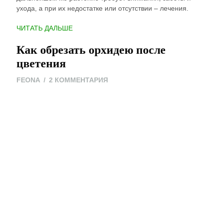
ухода, а при их недостатке или отсутствии – лечения.
“БОЛЕЗНИ
ЧИТАТЬ ДАЛЬШЕ
ОРХИДЕИ
Как обрезать орхидею после
ФАЛЕНОПСИС”
цветения
К
FEONA
2 КОММЕНТАРИЯ
ЗАПИСИ
КАК
ОБРЕЗАТЬ
ОРХИДЕЮ
ПОСЛЕ
ЦВЕТЕНИЯ