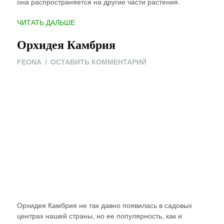
она распространяется на другие части растения.
“ПОЧЕМУ
ЧИТАТЬ ДАЛЬШЕ
ЖЕЛТЕЕТ
Орхидея Камбрия
ОРХИДЕЯ”
ON
FEONA
ОСТАВИТЬ КОММЕНТАРИЙ
ОРХИДЕЯ
КАМБРИЯ
Орхидея Камбрия не так давно появилась в садовых
центрах нашей страны, но ее популярность, как и