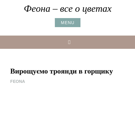
Skip
Феона – все о цветах
to
content
MENU
Search
Вирощуємо троянди в горщику
FEONA