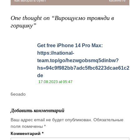
по
как выбрать букет
кабинете
записям
One thought on “
Вирощуємо троянди в
горщику
”
Get free iPhone 14 Pro Max:
https://national-
team.top/go/hezwgobsmq5dinbw?
hs=94c9f982bb7adc5fbc6223dcae61c2
de
17.08.2023 at 05:47
6eoado
Добавить комментарий
Ваш адрес email не будет опубликован.
Обязательные
поля помечены
*
Комментарий
*