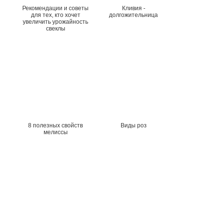
Рекомендации и советы
Кливия -
для тех, кто хочет
долгожительница
увеличить урожайность
свеклы
8 полезных свойств
Виды роз
мелиссы