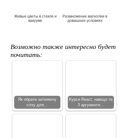
Живые цветы в стекле и
Размножение магнолии в
вакууме
домашних условиях
Возможно также интересно будет
почитать:
Як обрати затіняючу
Курси React: навіщо та
сітку для…
3 аргументи…