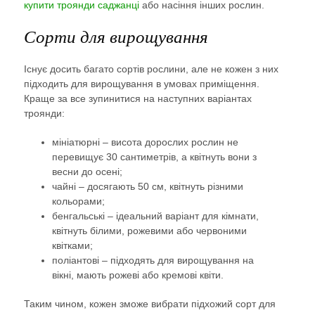
купити троянди саджанці
або насіння інших рослин.
Сорти для вирощування
Існує досить багато сортів рослини, але не кожен з них
підходить для вирощування в умовах приміщення.
Краще за все зупинитися на наступних варіантах
троянди:
мініатюрні – висота дорослих рослин не
перевищує 30 сантиметрів, а квітнуть вони з
весни до осені;
чайні – досягають 50 см, квітнуть різними
кольорами;
бенгальські – ідеальний варіант для кімнати,
квітнуть білими, рожевими або червоними
квітками;
поліантові – підходять для вирощування на
вікні, мають рожеві або кремові квіти.
Таким чином, кожен зможе вибрати підхожий сорт для