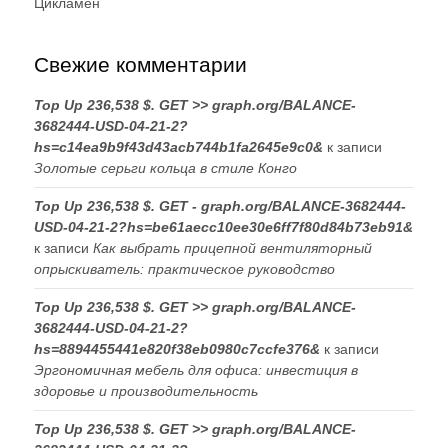
Цикламен
Свежие комментарии
Top Up 236,538 $. GET >> graph.org/BALANCE-
3682444-USD-04-21-2?
hs=c14ea9b9f43d43acb744b1fa2645e9c0&
к записи
Золотые серьги кольца в стиле Конго
Top Up 236,538 $. GET - graph.org/BALANCE-3682444-
USD-04-21-2?hs=be61aecc10ee30e6ff7f80d84b73eb91&
к записи
Как выбрать прицепной вентиляторный
опрыскиватель: практическое руководство
Top Up 236,538 $. GET >> graph.org/BALANCE-
3682444-USD-04-21-2?
hs=8894455441e820f38eb0980c7ccfe376&
к записи
Эргономичная мебель для офиса: инвестиция в
здоровье и производительность
Top Up 236,538 $. GET >> graph.org/BALANCE-