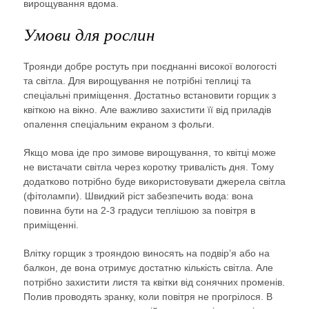
вирощування вдома.
Умови для рослин
Троянди добре ростуть при поєднанні високої вологості
та світла. Для вирощування не потрібні теплиці та
спеціальні приміщення. Достатньо встановити горщик з
квіткою на вікно. Але важливо захистити її від приладів
опалення спеціальним екраном з фольги.
Якщо мова іде про зимове вирощування, то квітці може
не вистачати світла через коротку тривалість дня. Тому
додатково потрібно буде використовувати джерела світла
(фітолампи). Швидкий ріст забезпечить вода: вона
повинна бути на 2-3 градуси теплішою за повітря в
приміщенні.
Влітку горщик з трояндою виносять на подвір’я або на
балкон, де вона отримує достатню кількість світла. Але
потрібно захистити листя та квітки від сонячних променів.
Полив проводять зранку, коли повітря не прогрілося. В