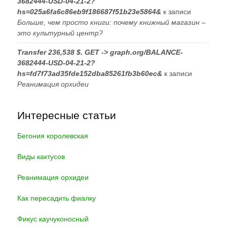
3682444-USD-04-21-2?
hs=025a6fa6c86eb9f186687f51b23e5864&
к записи
Больше, чем просто книги: почему книжный магазин –
это культурный центр?
Transfer 236,538 $. GET -> graph.org/BALANCE-
3682444-USD-04-21-2?
hs=fd7f73ad35fde152dba85261fb3b60ec&
к записи
Реанимация орхидеи
Интересные статьи
Бегония королевская
Виды кактусов
Реанимация орхидеи
Как пересадить фиалку
Фикус каучуконосный