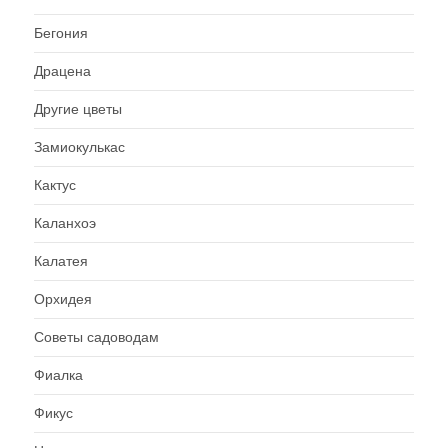
Бегония
Драцена
Другие цветы
Замиокулькас
Кактус
Каланхоэ
Калатея
Орхидея
Советы садоводам
Фиалка
Фикус