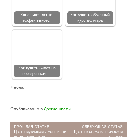
Капельная лента:
Как узнать обменный
эффективное…
курс доллара
Как купить билет на
поезд онлайн…
Феона
Опубликовано в
Другие цветы
Навигация
ПРОШЛАЯ СТАТЬЯ
СЛЕДУЮЩАЯ СТАТЬЯ
Прошлая
Следующая
Цветы мужчинам и женщинам:
Цветы в стоматологическом
статья:
статья: