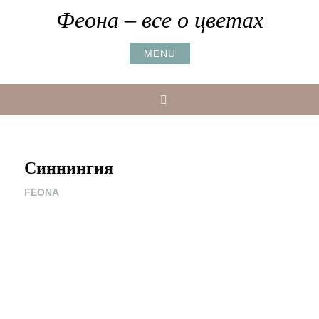
Skip
Феона – все о цветах
to
content
MENU
Search
Cиннингия
FEONA