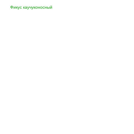
Фикус каучуконосный