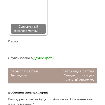
Современный
интернет-магазин…
Феона
Опубликовано в
Другие цветы
Навигация
ПРОШЛАЯ СТАТЬЯ
СЛЕДУЮЩАЯ СТАТЬЯ
Прошлая
Следующая
Тилландсия
Стимулятор роста для
по
статья:
статья:
растений Аквагелиос
записям
Добавить комментарий
Ваш адрес email не будет опубликован.
Обязательные
поля помечены
*