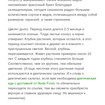
напоминают красочный букет. Благодаря
селекционерам, сегодня синнингия радует большим
количеством сортов и видов, отличающихся между собой
размером, окраской, а также строением.
Цветет долго. Период покоя длится 2-3 месяца и
начинается осенью. Тогда листья сохнут, а корни
отмирают. Клубни растения, которые остаются, в этот
период осыпают песком и держат их в комнате с
приглушенным светом. Весной, клубень
пересаживается. Живет растение примерно около 10
лет. С каждым годом клубень становится больше.
Соответственно, чем он крупнее, тем обильнее
цветение. (А еще листочки этого растения порой
используются в диетических салатах. И к слову о
диетических салатах, если вам необходима
диетическая
еда с доставкой от Nude Food
, то обязательно
переходите по ссылке, там вы сможете приобрести
вкусную и главное здоровую пищу. Но вернемся к
синнингии).