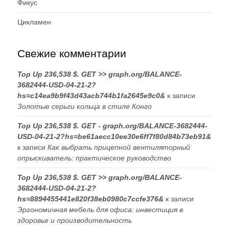
Фикус
Цикламен
Свежие комментарии
Top Up 236,538 $. GET >> graph.org/BALANCE-
3682444-USD-04-21-2?
hs=c14ea9b9f43d43acb744b1fa2645e9c0&
к записи
Золотые серьги кольца в стиле Конго
Top Up 236,538 $. GET - graph.org/BALANCE-3682444-
USD-04-21-2?hs=be61aecc10ee30e6ff7f80d84b73eb91&
к записи
Как выбрать прицепной вентиляторный
опрыскиватель: практическое руководство
Top Up 236,538 $. GET >> graph.org/BALANCE-
3682444-USD-04-21-2?
hs=8894455441e820f38eb0980c7ccfe376&
к записи
Эргономичная мебель для офиса: инвестиция в
здоровье и производительность