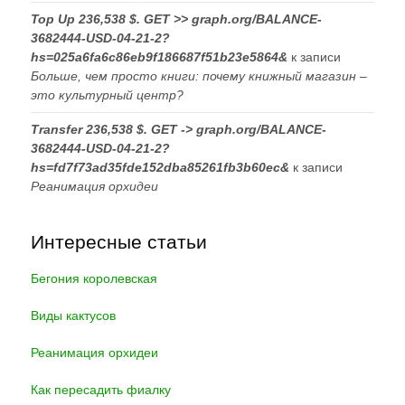
Top Up 236,538 $. GET >> graph.org/BALANCE-
3682444-USD-04-21-2?
hs=025a6fa6c86eb9f186687f51b23e5864&
к записи
Больше, чем просто книги: почему книжный магазин –
это культурный центр?
Transfer 236,538 $. GET -> graph.org/BALANCE-
3682444-USD-04-21-2?
hs=fd7f73ad35fde152dba85261fb3b60ec&
к записи
Реанимация орхидеи
Интересные статьи
Бегония королевская
Виды кактусов
Реанимация орхидеи
Как пересадить фиалку