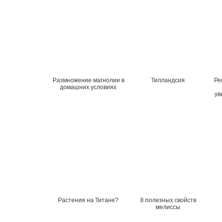
Размножение магнолии в
Тилландсия
Ре
домашних условиях
ув
Растения на Титане?
8 полезных свойств
мелиссы