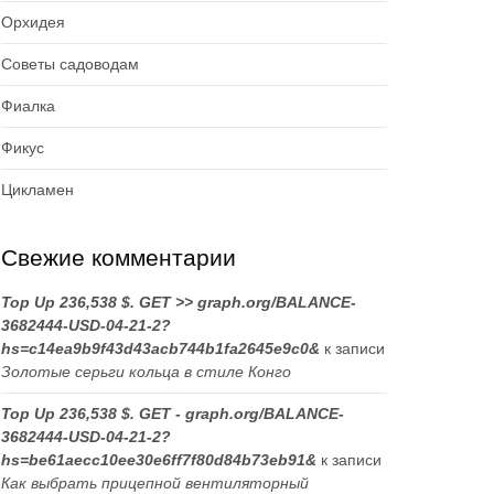
Орхидея
Советы садоводам
Фиалка
Фикус
Цикламен
Свежие комментарии
Top Up 236,538 $. GET >> graph.org/BALANCE-
3682444-USD-04-21-2?
hs=c14ea9b9f43d43acb744b1fa2645e9c0&
к записи
Золотые серьги кольца в стиле Конго
Top Up 236,538 $. GET - graph.org/BALANCE-
3682444-USD-04-21-2?
hs=be61aecc10ee30e6ff7f80d84b73eb91&
к записи
Как выбрать прицепной вентиляторный