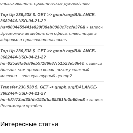
опрыскиватель: практическое руководство
Top Up 236,538 $. GET >> graph.org/BALANCE-
3682444-USD-04-21-2?
hs=8894455441e820f38eb0980c7ccfe376&
к записи
Эргономичная мебель для офиса: инвестиция в
здоровье и производительность
Top Up 236,538 $. GET >> graph.org/BALANCE-
3682444-USD-04-21-2?
hs=025a6fa6c86eb9f186687f51b23e5864&
к записи
Больше, чем просто книги: почему книжный
магазин – это культурный центр?
Transfer 236,538 $. GET -> graph.org/BALANCE-
3682444-USD-04-21-2?
hs=fd7f73ad35fde152dba85261fb3b60ec&
к записи
Реанимация орхидеи
Интересные статьи