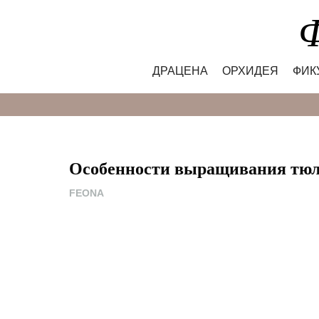
Skip
Ф
to
content
ДРАЦЕНА
ОРХИДЕЯ
ФИК
Особенности выращивания тю
FEONA