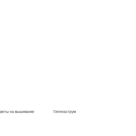
веты на вышиванке
Гиппеаструм