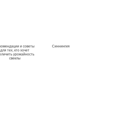
комендации и советы
Cиннингия
для тех, кто хочет
еличить урожайность
свеклы